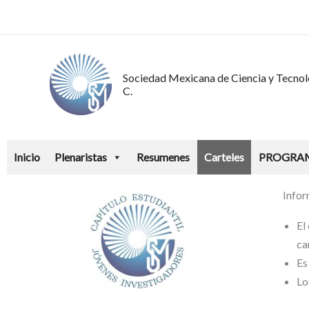
Ir
al
contenido
Sociedad Mexicana de Ciencia y Tecnolo
C.
Inicio
Plenaristas
Resumenes
Carteles
PROGRA
Infor
El
ca
Es
Lo